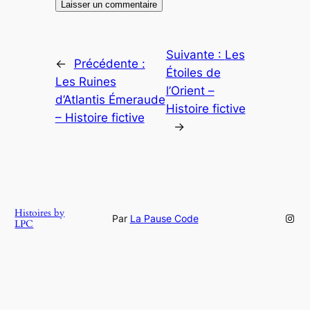
Suivante :
Les
←
Précédente :
Étoiles de
Les Ruines
l’Orient –
d’Atlantis Émeraude
Histoire fictive
– Histoire fictive
→
Histoires by
Inst
Par
La Pause Code
LPC