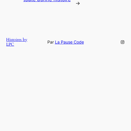
→
Histoires by
Inst
Par
La Pause Code
LPC