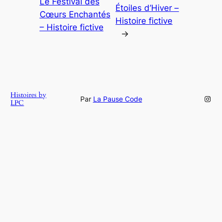
Le Festival des
Étoiles d’Hiver –
Cœurs Enchantés
Histoire fictive
– Histoire fictive
→
Histoires by
Inst
Par
La Pause Code
LPC