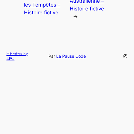
Australienne –
les Tempêtes –
Histoire fictive
Histoire fictive
→
Histoires by
Inst
Par
La Pause Code
LPC