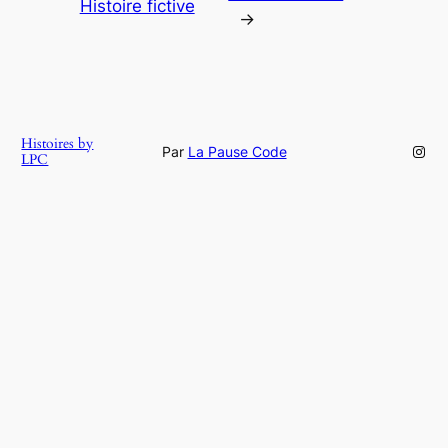
Histoire fictive
→
Histoires by
Inst
Par
La Pause Code
LPC