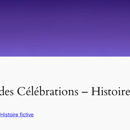
es Célébrations – Histoire 
s
Histoire fictive