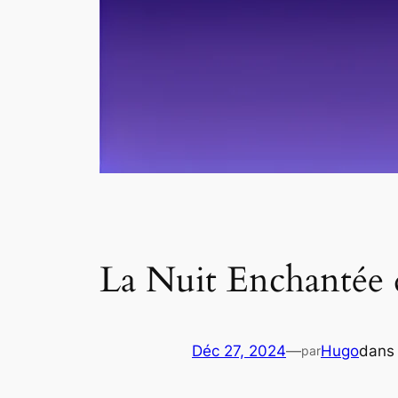
La Nuit Enchantée d
Déc 27, 2024
—
Hugo
dan
par