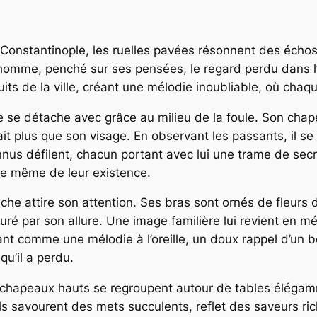
Constantinople, les ruelles pavées résonnent des échos 
homme, penché sur ses pensées, le regard perdu dans l’h
uits de la ville, créant une mélodie inoubliable, où cha
e se détache avec grâce au milieu de la foule. Son chape
it plus que son visage. En observant les passants, il se
onnus défilent, chacun portant avec lui une trame de secr
ence même de leur existence.
 attire son attention. Ses bras sont ornés de fleurs déli
 par son allure. Une image familière lui revient en mémo
rant comme une mélodie à l’oreille, un doux rappel d’un bo
u’il a perdu.
n chapeaux hauts se regroupent autour de tables éléga
ls savourent des mets succulents, reflet des saveurs ric