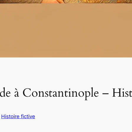
e à Constantinople – Histo
s
Histoire fictive