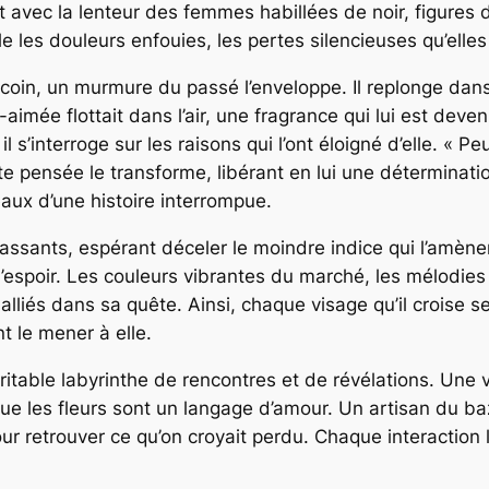
nt avec la lenteur des femmes habillées de noir, figur
 les douleurs enfouies, les pertes silencieuses qu’elles 
du coin, un murmure du passé l’enveloppe. Il replonge dan
n-aimée flottait dans l’air, une fragrance qui lui est deve
l s’interroge sur les raisons qui l’ont éloigné d’elle. « Peu
te pensée le transforme, libérant en lui une détermination
aux d’une histoire interrompue.
assants, espérant déceler le moindre indice qui l’amène
 d’espoir. Les couleurs vibrantes du marché, les mélodi
lliés dans sa quête. Ainsi, chaque visage qu’il croise 
 le mener à elle.
ritable labyrinthe de rencontres et de révélations. Une 
ue les fleurs sont un langage d’amour. Un artisan du bazar
our retrouver ce qu’on croyait perdu. Chaque interaction