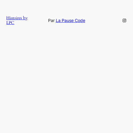
Histoires by
Inst
Par
La Pause Code
LPC