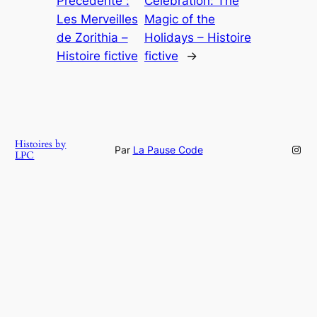
Précédente :
Celebration: The
Les Merveilles
Magic of the
de Zorithia –
Holidays – Histoire
Histoire fictive
fictive
→
Histoires by
Inst
Par
La Pause Code
LPC