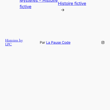
Mystères – Histoire
Histoire fictive
fictive
→
Histoires by
Inst
Par
La Pause Code
LPC