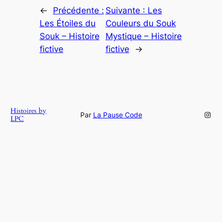
←
Précédente :
Suivante :
Les
Les Étoiles du
Couleurs du Souk
Souk – Histoire
Mystique – Histoire
fictive
fictive
→
Histoires by
Inst
Par
La Pause Code
LPC