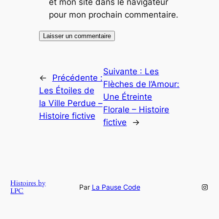
et mon site dans le navigateur
pour mon prochain commentaire.
Suivante :
Les
←
Précédente :
Flèches de l’Amour:
Les Étoiles de
Une Étreinte
la Ville Perdue –
Florale – Histoire
Histoire fictive
fictive
→
Histoires by
Inst
Par
La Pause Code
LPC