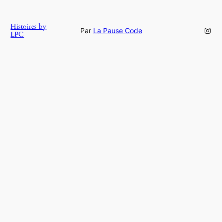
Histoires by
Inst
Par
La Pause Code
LPC