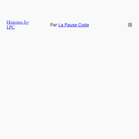
Histoires by
Inst
Par
La Pause Code
LPC