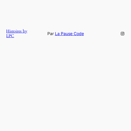
Histoires by
Inst
Par
La Pause Code
LPC